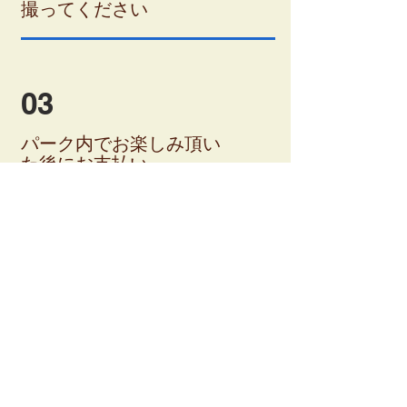
撮ってください
03
パーク内でお楽しみ頂い
た後にお支払い
​ジャンプバーに挑戦して
クリアしたら基本料金サ
ービス！
ネコと港町​ぶらり
散歩