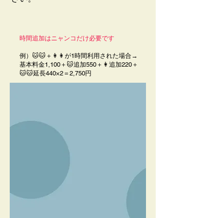
時間追加はニャンコだけ必要です
例）🐱🐱＋👩👩が1時間利用された場合→
基本料金1,100＋🐱追加550＋👩追加220＋
🐱🐱延長440×2＝2,750円